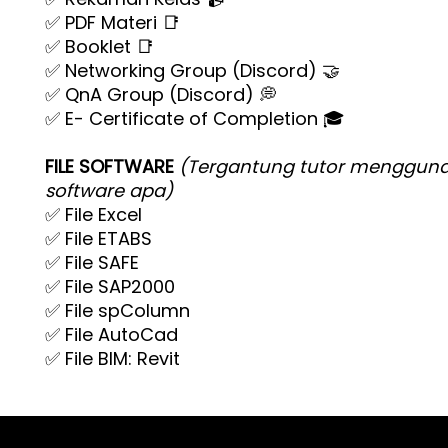
✅ PDF Materi 📑
✅ Booklet 📑
✅ Networking Group (Discord) 🤝
✅ QnA Group (Discord) 💭
✅ E- Certificate of Completion 🎓
FILE SOFTWARE
(Tergantung tutor menggun
software apa)
✅ File Excel
✅ File ETABS
✅ File SAFE
✅ File SAP2000
✅ File spColumn
✅ File AutoCad
✅ File BIM: Revit