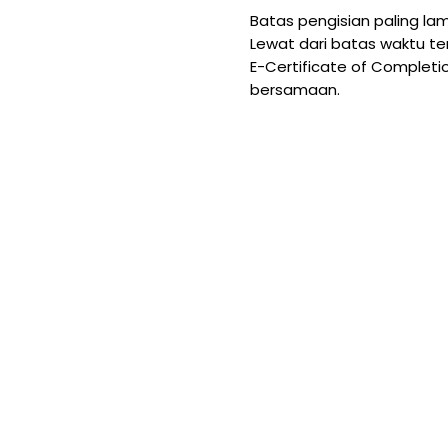
Batas pengisian paling l
Lewat dari batas waktu t
E-Certificate of Completi
bersamaan.
Contact
Locatio
Soc
n
Me
contact@beteksip.com
Jakarta, Indonesia
+62 851 1745 4459