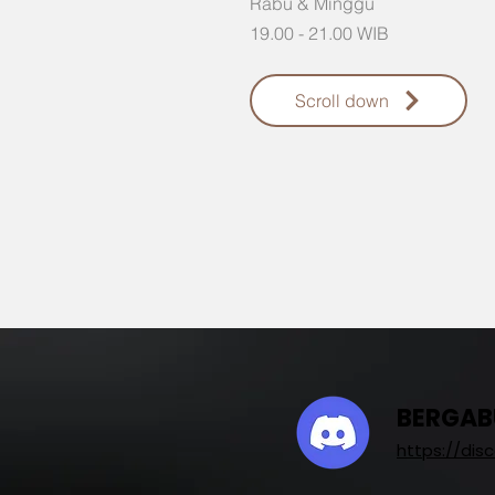
Rabu & Minggu
19.00 - 21.00 WIB
Scroll down
BERGAB
https://dis