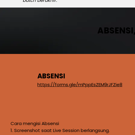
batch berakhir.
ABSENSI
ABSENSI
https://forms.gle/mPppEsZEM9rJFZie8
Cara mengisi Absensi
1. Screenshot saat Live Session berlangsung.