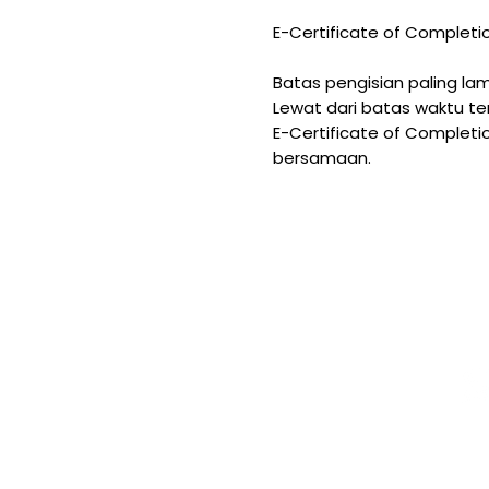
E-Certificate of Completio
Batas pengisian paling l
Lewat dari batas waktu t
E-Certificate of Completi
bersamaan.
Contact
Locatio
Soc
n
Me
contact@beteksip.com
Jakarta, Indonesia
+62 851 1745 4459