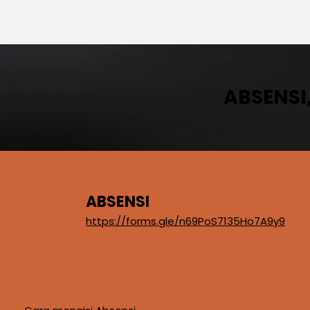
ABSENSI
ABSENSI
https://forms.gle/n69PoS7135Ho7A9y9