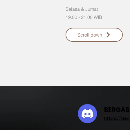
Selasa & Jumat
19.00 - 21.00 WIB
Scroll down
BERGAB
https://dis