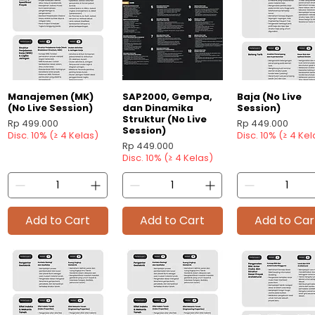
Manajemen (MK)
SAP2000, Gempa,
Baja (No Live
Quick View
Quick View
Quick View
(No Live Session)
dan Dinamika
Session)
Struktur (No Live
Price
Price
Rp 499.000
Rp 449.000
Session)
Disc. 10% (≥ 4 Kelas)
Disc. 10% (≥ 4 Kel
Price
Rp 449.000
Disc. 10% (≥ 4 Kelas)
Add to Cart
Add to Cart
Add to Car