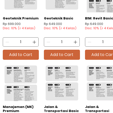
Geoteknik Premium
Geoteknik Basic
BIM: Revit Basi
Quick View
Quick View
Quick View
Price
Price
Price
Rp 699.000
Rp 649.000
Rp 649.000
Disc. 10% (≥ 4 Kelas)
Disc. 10% (≥ 4 Kelas)
Disc. 10% (≥ 4 Kel
Add to Cart
Add to Cart
Add to Car
Manajemen (MK)
Jalan &
Jalan &
Quick View
Quick View
Quick View
Premium
Transportasi Basic
Transportasi