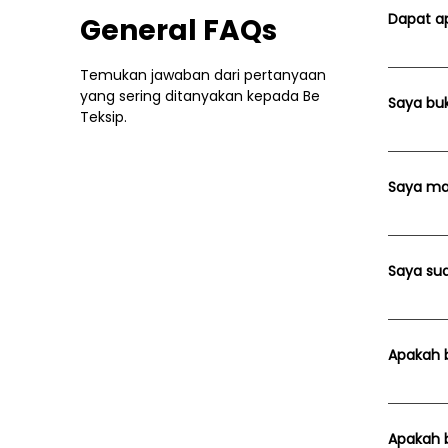
Dapat a
General FAQs
BENEFITS
Temukan jawaban dari pertanyaan
📑 ✅ Boo
yang sering ditanyakan kepada Be
Saya buka
Certifi
Teksip.
software
Bisa, ke
spColumn
karena 
Saya mah
masih bar
Mahasisw
tersebut
Saya sud
biasanya
Bisa, kel
khawati
Apakah b
tidak bi
Sistem 
sistem 
Apakah 